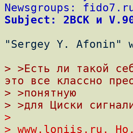
Newsgroups: fido7.r
Subject: 2ВСК и V.9
"Sergey Y. Afonin" w
> >Есть ли такой себ
это все классно пре
> >понятную
> >для Циски сигнал
> 
> www.loniis.ru. Hо,