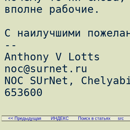
вполне рабочие.

С наилучшими пожелан
--

Anthony V Lotts       //   
noc@surnet.ru

NOC SUrNet, Chelyabi
<< Предыдущая
ИНДЕКС
Поиск в статьях
src