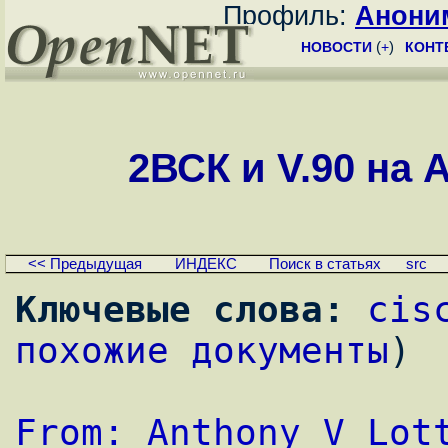
Профиль:
Анони
НОВОСТИ
(
+
)
КОНТ
2ВСК и V.90 на A
<< Предыдущая
ИНДЕКС
Поиск в статьях
src
Ключевые слова:
cis
похожие документы
)
From: Anthony V Lot