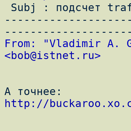

 Subj : подсчет traffic через MRTG

-------------------
From: "Vladimir A. G
<
bob@istnet.ru
>
А точнее: 
http://buckaroo.xo.