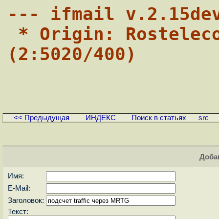
--- ifmail v.2.15de
 * Origin: Rostelecom/Internet Centre 
(2:5020/400)
<< Предыдущая
ИНДЕКС
Поиск в статьях
src
Доба
Имя:
E-Mail:
Заголовок:
Текст: