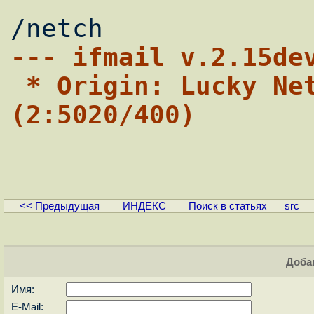
--- ifmail v.2.15de
 * Origin: Lucky Netch Incorporated 
(2:5020/400)
<< Предыдущая
ИНДЕКС
Поиск в статьях
src
Доба
Имя:
E-Mail: