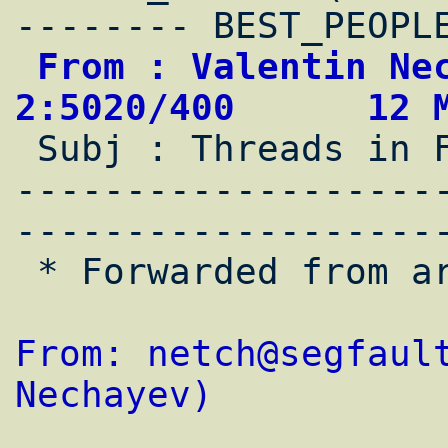
 From : Valentin Nechayev                   
2:5020/400      12 

 Subj : Threads in FreeBSD 4.3

-------------------
--------------------
 * Forwarded from area 'RU.UNIX.BSD'

From: netch@segfault
Nechayev)