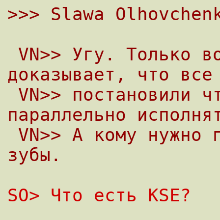
>>> Slawa Olhovchen
 VN>> Угу. Только вот Matt Dillon 
доказывает, что все
 VN>> постановили что KSE не могут 
параллельно исполня
 VN>> А кому нужно параллельно - rfork в 
зубы.
SO> Что есть KSE?