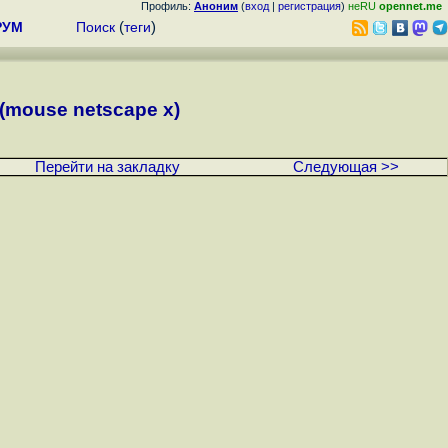
Профиль:
Аноним
(
вход
|
регистрация
)
неRU
opennet.me
РУМ
Поиск
(
теги
)
mouse netscape x)
Перейти на закладку
Следующая >>