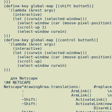
)))

(define-key global-map [(shift button5)]

  '(lambda (&rest args)

    (interactive)

    (let ((curwin (selected-window)))

      (select-window (car (mouse-pixel-position)))

      (scroll-up 1)

      (select-window curwin)

)))

(define-key global-map [(control button5)]

  '(lambda (&rest args)

    (interactive)

    (let ((curwin (selected-window)))

      (select-window (car (mouse-pixel-position)))

      (scroll-up)

      (select-window curwin)

)))

   для Netscape

!## NETSCAPE

Netscape*drawingArea.translations:      #replace
        :                     ArmLink()       \n\

        :                     ArmLink()       \n\

        ~Shift:                 ActivateLink()  \n\

        ~Shift:                 ActivateLink(new-window)  \

                                        DisarmLink()    \n\
