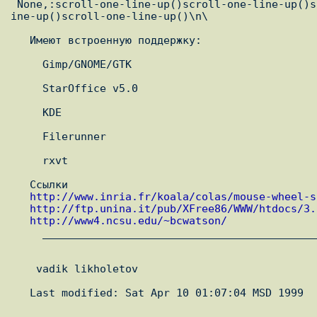
 None,:scroll-one-line-up()scroll-one-line-up()scroll-one-line-up()scroll-one-l

ine-up()scroll-one-line-up()\n\

   Имеют встроенную поддержку:

     Gimp/GNOME/GTK

     StarOffice v5.0

     KDE

     Filerunner

     rxvt

   Ссылки

http://www.inria.fr/koala/colas/mouse-wheel-s
http://ftp.unina.it/pub/XFree86/WWW/htdocs/3.
http://www4.ncsu.edu/~bcwatson/
     _________________________________________________________________

    vadik likholetov
