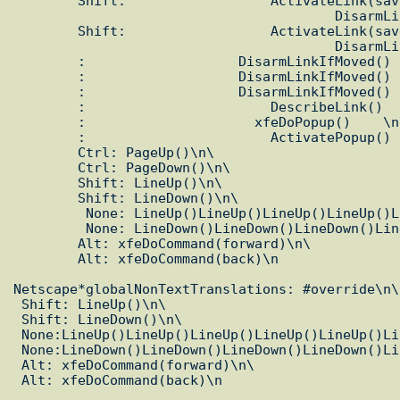
        Shift:                  ActivateLink(save-only)  \

                                        DisarmLink()    \n\

        Shift:                  ActivateLink(save-only)  \

                                        DisarmLink()    \n\

        :                   DisarmLinkIfMoved()  \n\

        :                   DisarmLinkIfMoved()  \n\

        :                   DisarmLinkIfMoved()  \n\

        :                       DescribeLink()  \n\

        :                     xfeDoPopup()    \n\

        :                       ActivatePopup() \n\

        Ctrl: PageUp()\n\

        Ctrl: PageDown()\n\

        Shift: LineUp()\n\

        Shift: LineDown()\n\

         None: LineUp()LineUp()LineUp()LineUp()LineUp()LineUp()\n\

         None: LineDown()LineDown()LineDown()LineDown()LineDown()LineDown()\n\

        Alt: xfeDoCommand(forward)\n\

        Alt: xfeDoCommand(back)\n

Netscape*globalNonTextTranslations: #override\n\

 Shift: LineUp()\n\

 Shift: LineDown()\n\

 None:LineUp()LineUp()LineUp()LineUp()LineUp()LineUp()\n\

 None:LineDown()LineDown()LineDown()LineDown()LineDown()LineDown()\n\

 Alt: xfeDoCommand(forward)\n\

 Alt: xfeDoCommand(back)\n
