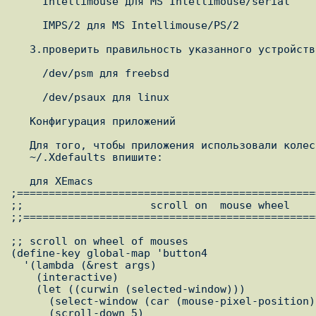
     Intellimouse для MS Intellimouse/serial

     IMPS/2 для MS Intellimouse/PS/2

   3.проверить правильность указанного устройства в Device:

     /dev/psm для freebsd

     /dev/psaux для linux

   Конфигурация приложений

   Для того, чтобы приложения использовали колесо у мышки, в свой

   ~/.Xdefaults впишите:

   для XEmacs

;===============================================
;;                    scroll on  mouse wheel

;;==============================================
;; scroll on wheel of mouses

(define-key global-map 'button4

  '(lambda (&rest args)

    (interactive)

    (let ((curwin (selected-window)))

      (select-window (car (mouse-pixel-position)))

      (scroll-down 5)
