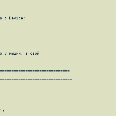
==============================

===============================
