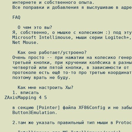
   интернете и собственного опыта.

   Все поправки и добавления я выслушиваю в адрес vadik@sensi.org :)

   FAQ

     О чем это вы?

   Я, собственно, о мышке с колесиком :) под эту категорию попадают

   Microsoft Intellimouse, мыши серии Logitech+, IBM scrollpoint, Mitsumi

   Net Mouse.

     Как оно работает/устроено?

   Очень просто -- при нажатии на колесико генерируется событие о нажатии

   третьей кнопки, при кручении колёсика в разные стороны -- о нажатии

   четвертой или пятой кнопки, в зависимости от направления вращения. В

   протоколе есть ещё то-то про третью координату, но я не разбирался,

   поэтому врать не буду.

     Как мне настроить Xы? 

   1. вписать

ZAxisMapping 4 5

   в секцию [Pointer] файла XF86Config и не забыть убрать всё про

   Button3Emulation.

   2.там же указать правильный тип мыши в Protocol:
