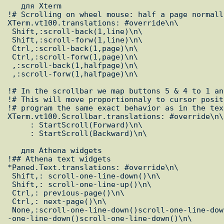
   для Xterm

!# Scrolling on wheel mouse: half a page normall
XTerm.vt100.translations: #override\n\

 Shift,:scroll-back(1,line)\n\

 Shift,:scroll-forw(1,line)\n\

 Ctrl,:scroll-back(1,page)\n\

 Ctrl,:scroll-forw(1,page)\n\

 ,:scroll-back(1,halfpage)\n\

 ,:scroll-forw(1,halfpage)\n\

!# In the scrollbar we map buttons 5 & 4 to 1 an
!# This will move proportionnaly to cursor posit
!# program the same exact behavior as in the tex
XTerm.vt100.Scrollbar.translations: #override\n\

     : StartScroll(Forward)\n\

     : StartScroll(Backward)\n\

   для Athena widgets

!## Athena text widgets

*Paned.Text.translations: #override\n\

 Shift,: scroll-one-line-down()\n\

 Shift,: scroll-one-line-up()\n\

 Ctrl,: previous-page()\n\

 Ctrl,: next-page()\n\

 None,:scroll-one-line-down()scroll-one-line-down()scroll-one-line-down()scroll

-one-line-down()scroll-one-line-down()\n\
