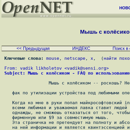
НОВ
Мышь с колёсико
<< Предыдущая
ИНДЕКС
Поиск в 
Ключевые слова:
mouse
, 
netscape
, 
x
,  (
найти похо
From: vadik likholetov <
vadik@sensi.org
>
Subject: Мышь с колёсиком - FAQ по использованию
                 Мышь с колёсиком -- роскошь? Необхотимость :)

   фак по утилизации устройства под любимыми операционными системами 

   Когда ко мне в руки попал майкрософтовский intellimouse, я понял, как

   всеми любимая и уважаемая лавка ставит людей на бабки :) -- попробовав

   однажды, не сможешь отказаться от того, чтобы не отдать кровные $25 за

   фирменную или $9 за совместимую мышь.

   Эта страничка не претендует на полноту и абсолютность представленной

   на ней информации и является квинтэссенцией из найденного мною в
