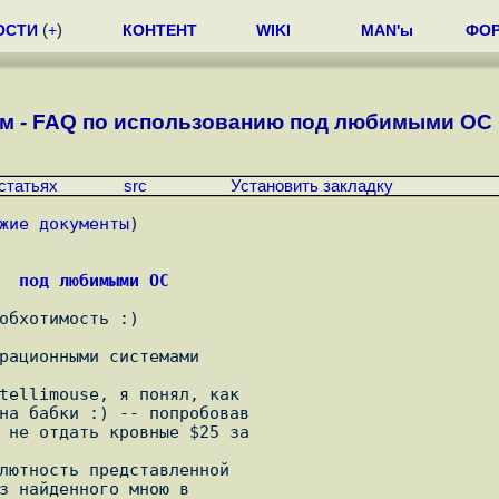
ОСТИ
(
+
)
КОНТЕНТ
WIKI
MAN'ы
ФО
м - FAQ по использованию под любимыми ОС (
статьях
src
Установить закладку
жие документы
)
  под любимыми ОС